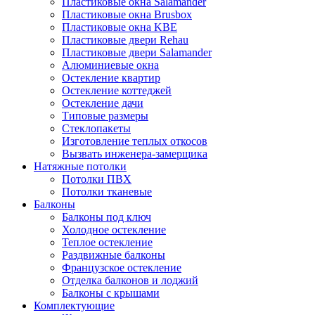
Пластиковые окна Salamander
Пластиковые окна Brusbox
Пластиковые окна KBE
Пластиковые двери Rehau
Пластиковые двери Salamander
Алюминиевые окна
Остекление квартир
Остекление коттеджей
Остекление дачи
Типовые размеры
Стеклопакеты
Изготовление теплых откосов
Вызвать инженера-замерщика
Натяжные потолки
Потолки ПВХ
Потолки тканевые
Балконы
Балконы под ключ
Холодное остекление
Теплое остекление
Раздвижные балконы
Французское остекление
Отделка балконов и лоджий
Балконы с крышами
Комплектующие