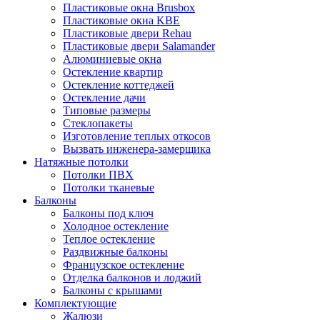
Пластиковые окна Brusbox
Пластиковые окна KBE
Пластиковые двери Rehau
Пластиковые двери Salamander
Алюминиевые окна
Остекление квартир
Остекление коттеджей
Остекление дачи
Типовые размеры
Стеклопакеты
Изготовление теплых откосов
Вызвать инженера-замерщика
Натяжные потолки
Потолки ПВХ
Потолки тканевые
Балконы
Балконы под ключ
Холодное остекление
Теплое остекление
Раздвижные балконы
Французское остекление
Отделка балконов и лоджий
Балконы с крышами
Комплектующие
Жалюзи