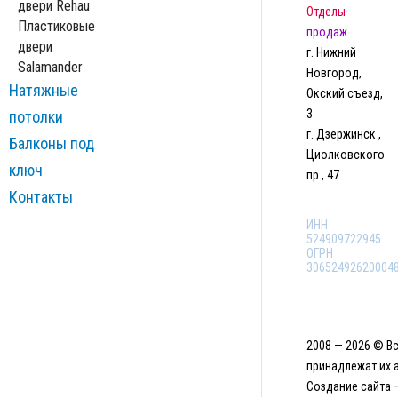
двери Rehau
Отделы
Пластиковые
продаж
двери
г. Нижний
Salamander
Новгород,
Натяжные
Окский съезд,
3
потолки
г. Дзержинск ,
Балконы под
Циолковского
ключ
пр., 47
Контакты
ИНН
524909722945
ОГРН
30652492620004
2008 — 2026 © В
принадлежат их 
Создание сайта