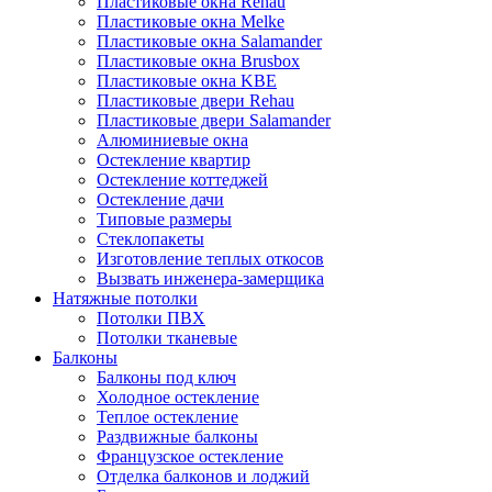
Пластиковые окна Rehau
Пластиковые окна Melke
Пластиковые окна Salamander
Пластиковые окна Brusbox
Пластиковые окна KBE
Пластиковые двери Rehau
Пластиковые двери Salamander
Алюминиевые окна
Остекление квартир
Остекление коттеджей
Остекление дачи
Типовые размеры
Стеклопакеты
Изготовление теплых откосов
Вызвать инженера-замерщика
Натяжные потолки
Потолки ПВХ
Потолки тканевые
Балконы
Балконы под ключ
Холодное остекление
Теплое остекление
Раздвижные балконы
Французское остекление
Отделка балконов и лоджий